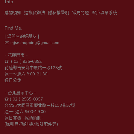
Info
購物須知
退換貨辦法
隱私權聲明
常見問題
客戶填單系統
Find Me.
| 您開店的好朋友 |
✉️ mjseshopping@gmail.com
- 花蓮門市 -
☎︎  ( 03 ) 835-6852
花蓮縣吉安鄉中原路一段128號
週一～週六 8:00-21:30
週日公休
- 台北展示中心 -
☎︎ ( 02 ) 2585-0357
台北市大同區重慶北路三段113巷57號
週一~週六 9:00-19:00
週日賞機 -採預約制-
(咖啡豆/咖啡機/咖啡配件等)