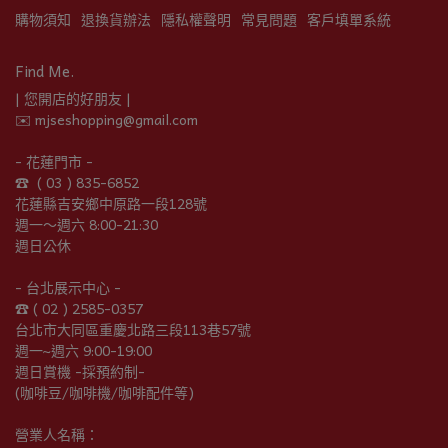
購物須知
退換貨辦法
隱私權聲明
常見問題
客戶填單系統
Find Me.
| 您開店的好朋友 |
✉️ mjseshopping@gmail.com
- 花蓮門市 -
☎︎  ( 03 ) 835-6852
花蓮縣吉安鄉中原路一段128號
週一～週六 8:00-21:30
週日公休
- 台北展示中心 -
☎︎ ( 02 ) 2585-0357
台北市大同區重慶北路三段113巷57號
週一~週六 9:00-19:00
週日賞機 -採預約制-
(咖啡豆/咖啡機/咖啡配件等)
營業人名稱：