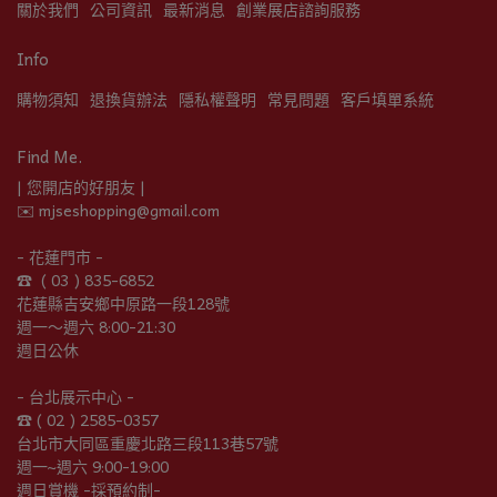
關於我們
公司資訊
最新消息
創業展店諮詢服務
Info
購物須知
退換貨辦法
隱私權聲明
常見問題
客戶填單系統
Find Me.
| 您開店的好朋友 |
✉️ mjseshopping@gmail.com
- 花蓮門市 -
☎︎  ( 03 ) 835-6852
花蓮縣吉安鄉中原路一段128號
週一～週六 8:00-21:30
週日公休
- 台北展示中心 -
☎︎ ( 02 ) 2585-0357
台北市大同區重慶北路三段113巷57號
週一~週六 9:00-19:00
週日賞機 -採預約制-