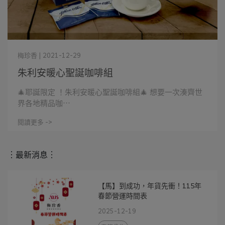
梅珍香 | 2021-12-29
朱利安暖心聖誕咖啡組
🎄耶誕限定 ！朱利安暖心聖誕咖啡組🎄 想要一次湊齊世
界各地精品咖⋯
閱讀更多 ->
︙最新消息︙
【馬】到成功，年貨先衝！115年
春節營運時間表
2025-12-19