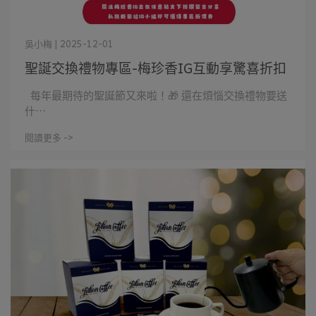
吳小梅 | 2025-12-01
聖誕交換禮物專區-梅珍香IG互動享驚喜折扣
每年最期待的聖誕節又來啦！🎁 還在煩惱交換禮物要送
什⋯
閱讀更多 ->