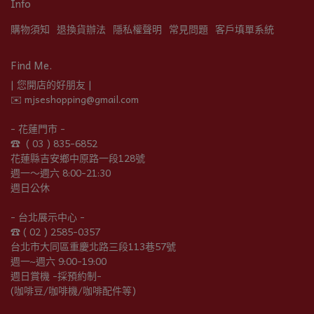
Info
購物須知
退換貨辦法
隱私權聲明
常見問題
客戶填單系統
Find Me.
| 您開店的好朋友 |
✉️ mjseshopping@gmail.com
- 花蓮門市 -
☎︎  ( 03 ) 835-6852
花蓮縣吉安鄉中原路一段128號
週一～週六 8:00-21:30
週日公休
- 台北展示中心 -
☎︎ ( 02 ) 2585-0357
台北市大同區重慶北路三段113巷57號
週一~週六 9:00-19:00
週日賞機 -採預約制-
(咖啡豆/咖啡機/咖啡配件等)