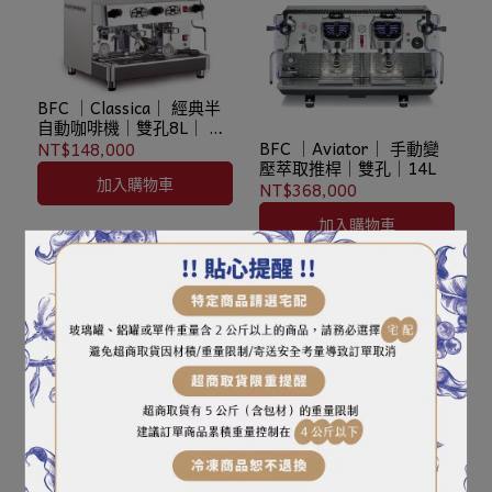
BFC ｜Classica｜ 經典半
自動咖啡機｜雙孔8L｜ 雙
孔14L｜雙孔瓦電｜三孔
BFC ｜Aviator｜ 手動變
NT$148,000
21L
壓萃取推桿｜雙孔｜14L
加入購物車
NT$368,000
加入購物車
BFC ｜Aviator｜觸控半自
動咖啡機｜單孔5L ｜T.C.I
｜PPI
NT$238,000
BFC ｜Classica ｜半自動
加入購物車