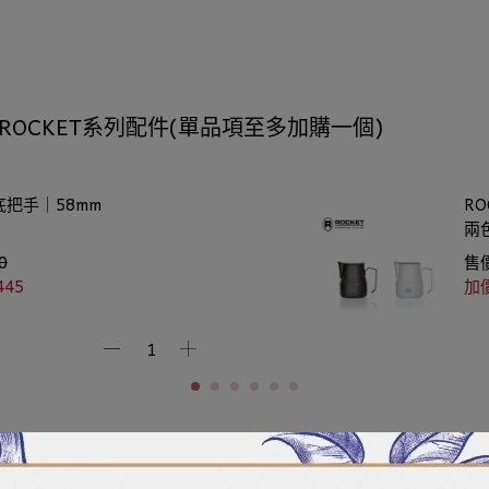
加購ROCKET系列配件(單品項至多加購一個)
底把手｜58mm
RO
兩
0
售
445
加