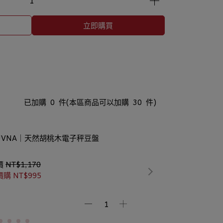
立即購買
已加購
0
件
(本區商品可以加購
30
件)
UVNA｜天然胡桃木電子秤豆盤
價
NT$1,170
價購
NT$995