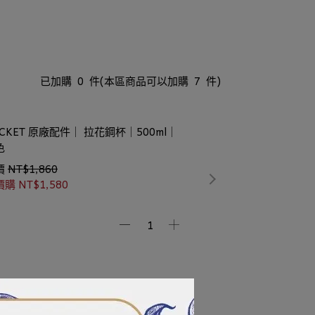
已加購
0
件
(本區商品可以加購
7
件)
CKET 原廠配件｜ 拉花鋼杯｜500ml｜
色
價
NT$1,860
價購
NT$1,580