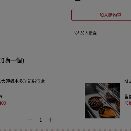
加入購物車
加入最愛
加購一個)
拿大硬楓木多功能敲渣盒
M
0
售
403
加