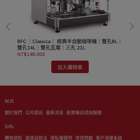
｜雙
BFC ｜Classica｜ 經典半自動咖啡機｜雙孔8L｜
BF
雙孔14L｜雙孔瓦電｜三孔 21L
NT$148,000
NT
加入購物車
MJS
關於我們
公司資訊
最新消息
創業展店諮詢服務
Info
購物須知
退換貨辦法
隱私權聲明
常見問題
客戶填單系統