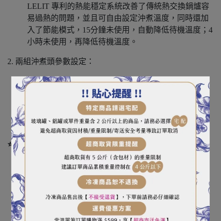
LELIT 專利的熱能穩定系統改善了傳統熱交換鍋爐容
易過熱的問題，並且可自由設定沖煮溫度，同時還加
入了節能模式，15分鐘未使用，自動降低待機溫度；4
小時未使用，再降低待機溫度。
2. 兩組沖煮頭參數設定：
可在新增的LCD顯示器上設定各個按鈕的參數，可針
對不同配方做多樣性的設定，並且加入了自動逆洗功
能，讓您的清潔保養更方便、容易。
⭐️其他特色
1. 兩組營業規格58mm 的 E61熱循環式沖煮頭。
2. 營業級迴旋式幫浦
3. LCD顯示器