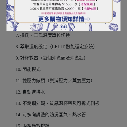
4. 預浸功能
5. 逆洗、濾芯更換通知
6. 可設定參數萃取功能
7. 攝氏、華氏溫度單位切換
8. 萃取溫度設定（LELIT 熱能穩定系統）
9. 計杯數器（每個沖煮頭及沖煮鈕）
10. 節能模式
11. 雙壓力錶頭（幫浦壓力／蒸氣壓力）
12. 自動進排水
13. 不銹鋼外觀、質感溫杯架及可拆式側板
14. 可多向調整的防燙蒸氣、熱水管
15. 兩組參數按鍵