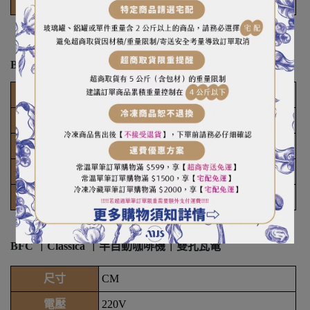
鍋爐
8L
BFC ｜Classica｜ 經典雙孔半自動咖啡機｜ 2-14L
尺寸
67.8*55.7*51.4CM
電壓
220V
功率
3700W
重量
75KG
鍋爐
14L
BFC ｜Classica ｜半自動咖啡機｜雙孔瓦電
尺寸
CM
電壓
220V