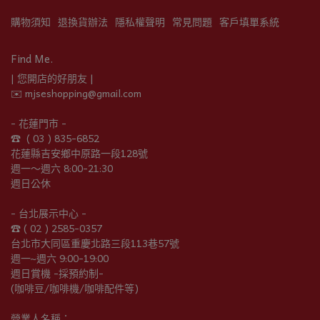
購物須知
退換貨辦法
隱私權聲明
常見問題
客戶填單系統
Find Me.
| 您開店的好朋友 |
✉️ mjseshopping@gmail.com
- 花蓮門市 -
☎︎  ( 03 ) 835-6852
花蓮縣吉安鄉中原路一段128號
週一～週六 8:00-21:30
週日公休
- 台北展示中心 -
☎︎ ( 02 ) 2585-0357
台北市大同區重慶北路三段113巷57號
週一~週六 9:00-19:00
週日賞機 -採預約制-
(咖啡豆/咖啡機/咖啡配件等)
營業人名稱：