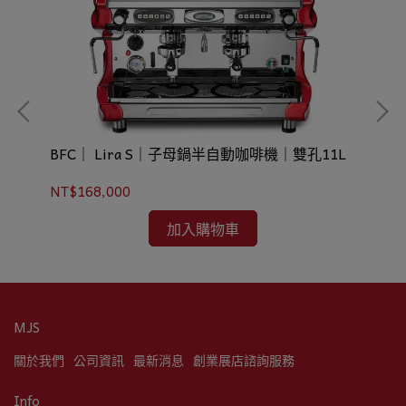
｜雙
BFC｜ Lira S｜子母鍋半自動咖啡機｜雙孔11L
BFC｜ Classica E
11
NT$168,000
NT
加入購物車
MJS
關於我們
公司資訊
最新消息
創業展店諮詢服務
Info