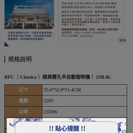
規格說明
BFC ｜Classica｜ 經典雙孔半自動咖啡機｜ 2SB-8L
尺寸
55.6*52.9*51.4CM
電壓
220V
功率
2350W
重量
62KG