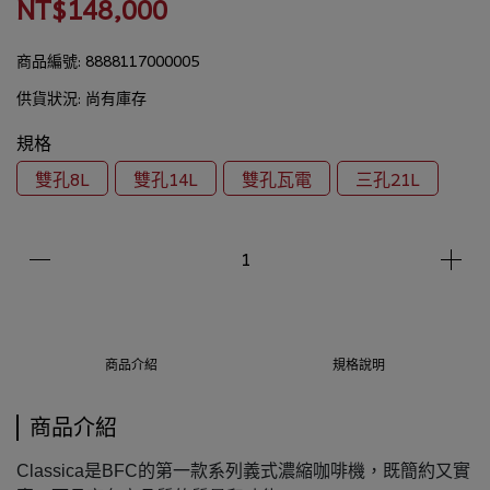
NT$148,000
商品編號:
8888117000005
供貨狀況:
尚有庫存
規格
雙孔8L
雙孔14L
雙孔瓦電
三孔21L
商品介紹
規格說明
商品介紹
Classica是BFC的第一款系列義式濃縮咖啡機，既簡約又實