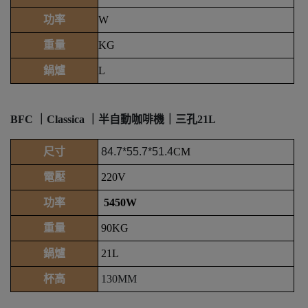
功率
W
重量
KG
鍋爐
L
BFC ｜Classica ｜半自動咖啡機｜三孔21L
尺寸
84.7*55.7*51.4
CM
電壓
220V
功率
5450W
重量
90KG
鍋爐
21L
杯高
130MM