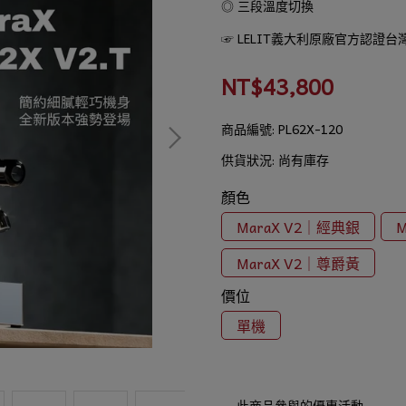
◎ 三段溫度切換
☞ LELIT義大利原廠官方認證台
NT$43,800
商品編號:
PL62X-120
供貨狀況:
尚有庫存
顏色
MaraX V2｜經典銀
MaraX V2｜尊爵黃
價位
單機
此商品參與的優惠活動