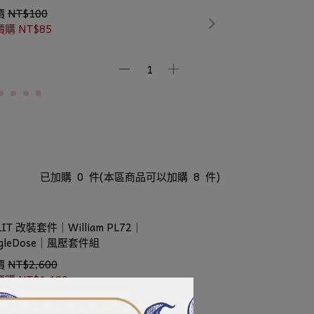
價
NT$100
價購
NT$85
已加購
0
件
(本區商品可以加購
8
件)
LIT 改裝套件｜William PL72｜
ngleDose｜風壓套件組
價
NT$2,600
價購
NT$1,180