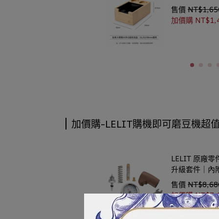
售價
NT$1,65
加價購
NT$1,
加價購-LELIT購機即可磨豆機超
LELIT 原廠零
升級套件｜內
售價
NT$8,68
加價購
NT$7,