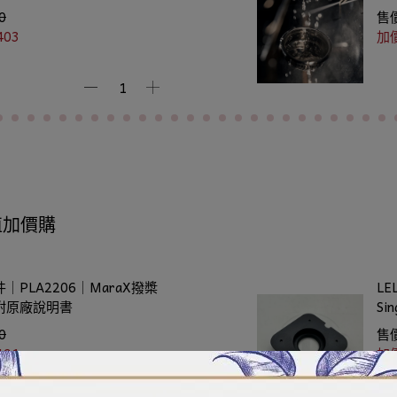
0
售
403
加
值加價購
件｜PLA2206｜MaraX撥槳
LE
附原廠說明書
Si
0
售
191
加