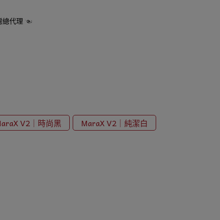
灣總代理 ☜
MaraX V2｜時尚黑
MaraX V2｜純潔白