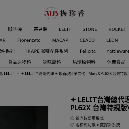
咖啡機
磨豆機
LELIT
STONE
ROCKET
AR
Fiorenzato
MACAP
CEADO
LEON
配件系列
iKAPE 咖啡配件系列
Felicita
rattlewar
食品原物料
調味醬料
烘焙原物料
休閒食品
機
,
LELIT
✦ LELIT台灣總代理 ✦ 最新現貨第二代｜MaraX PL62X 台灣特規版
✦ LELIT台灣總代
PL62X 台灣特規版V
◎ 蒸汽超增壓模式
◎ 兩模式切換 x 雙探針系統