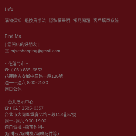
Info
購物須知
退換貨辦法
隱私權聲明
常見問題
客戶填單系統
Find Me.
| 您開店的好朋友 |
✉️ mjseshopping@gmail.com
- 花蓮門市 -
☎︎  ( 03 ) 835-6852
花蓮縣吉安鄉中原路一段128號
週一～週六 8:00-21:30
週日公休
- 台北展示中心 -
☎︎ ( 02 ) 2585-0357
台北市大同區重慶北路三段113巷57號
週一~週六 9:00-19:00
週日賞機 -採預約制-
(咖啡豆/咖啡機/咖啡配件等)