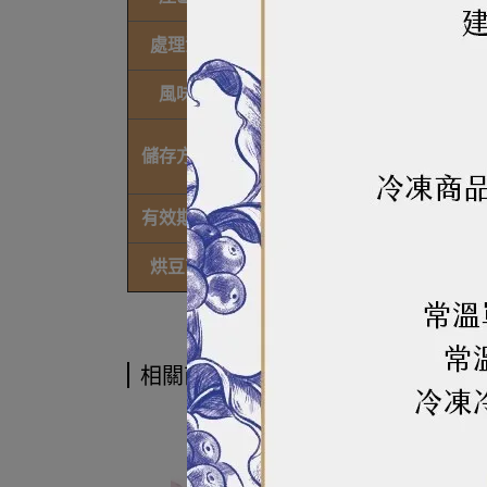
處理法
水洗
風味
堅果、黑糖、柑橘酸香、入口滑
咖啡豆均屬新鮮烘焙，因此建議
儲存方法
容器以單向排氣咖啡袋、儲豆罐
有效期限
未開封12個月
烘豆商
朱利安烘焙廠
相關商品