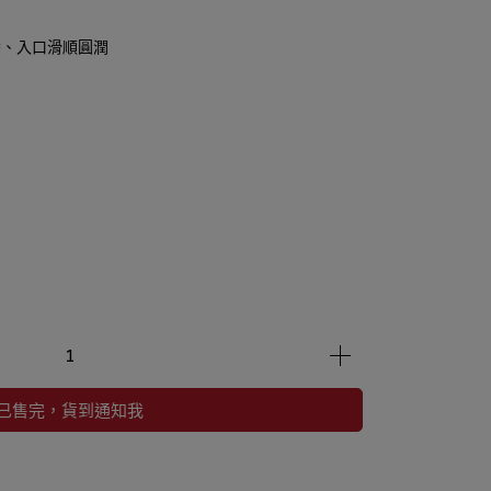
香、入口滑順圓潤
已售完，貨到通知我