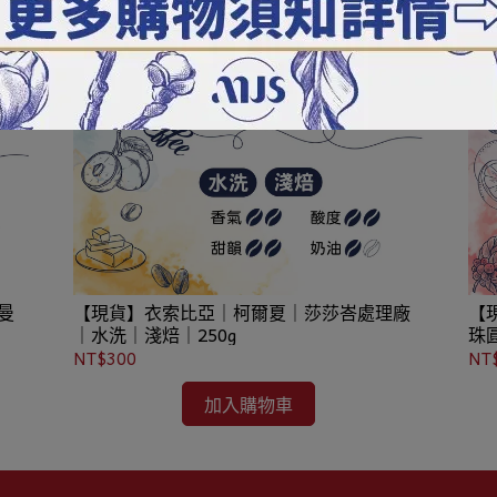
曼
【現貨】衣索比亞｜柯爾夏｜莎莎峇處理廠
【
｜水洗｜淺焙｜250g
珠
NT$300
NT
加入購物車