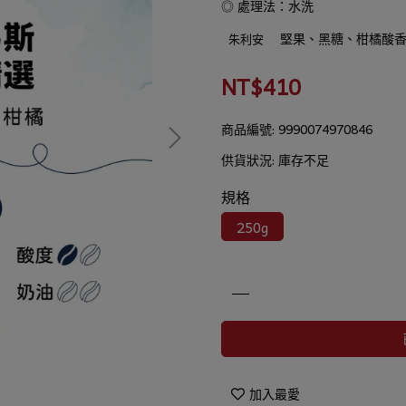
◎ 處理法：水洗
堅果、黑糖、柑橘酸
朱利安
NT$410
商品編號:
9990074970846
供貨狀況:
庫存不足
規格
250g
加入最愛