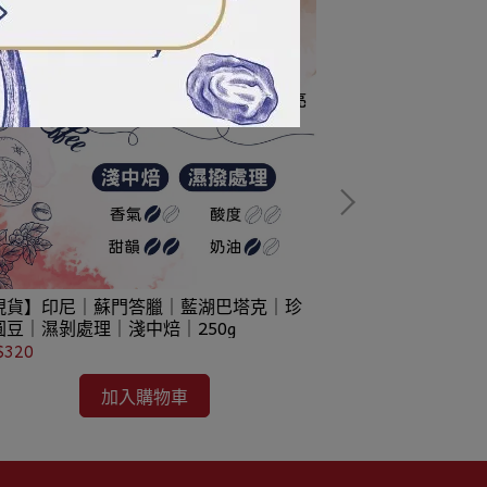
現貨】印尼｜蘇門答臘｜藍湖巴塔克｜珍
【現貨】巴西｜
圓豆｜濕剝處理｜淺中焙｜250g
｜淺中焙｜250g
$320
NT$220
加入購物車