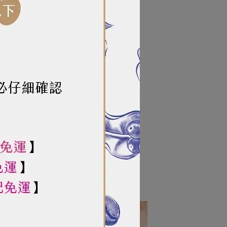
暗）涼處；保存