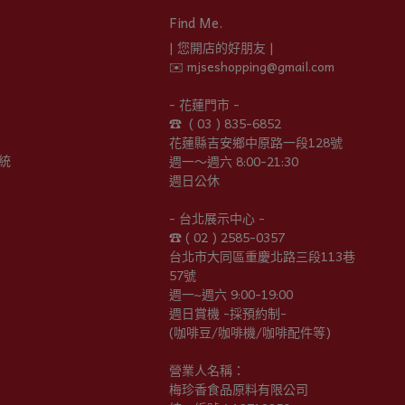
Find Me.
| 您開店的好朋友 |
✉️ mjseshopping@gmail.com
- 花蓮門市 -
☎︎  ( 03 ) 835-6852
花蓮縣吉安鄉中原路一段128號
統
週一～週六 8:00-21:30
週日公休
- 台北展示中心 -
☎︎ ( 02 ) 2585-0357
台北市大同區重慶北路三段113巷
57號
週一~週六 9:00-19:00
週日賞機 -採預約制-
(咖啡豆/咖啡機/咖啡配件等)
營業人名稱：
梅珍香食品原料有限公司