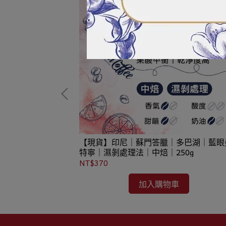
皇后莊園｜日曬
【現貨】印尼｜蘇門答臘｜多巴湖｜藍眼
特寧｜濕剝處理法｜中焙｜250g
NT$370
加入購物車