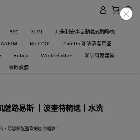
BFC
XLVI
JJ朱利安半自動義式咖啡機
ANFIM
Mx.COOL
Cafetto 咖啡清潔用品
e
Retigo
Winterhalter
咖啡周邊器具
餐飲設備
凱薩路易斯 ｜波奎特精選｜水洗
烘焙，給您細膩豐富的咖啡體驗！