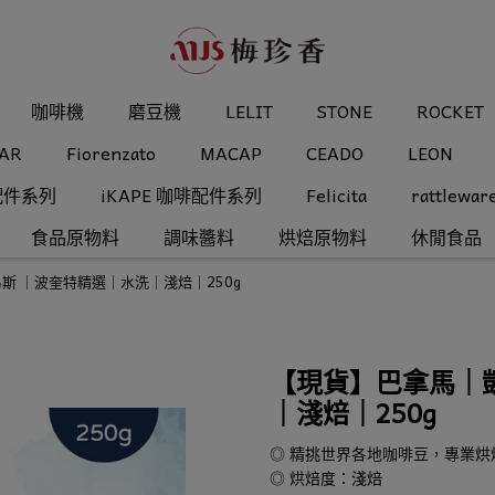
咖啡機
磨豆機
LELIT
STONE
ROCKET
AR
Fiorenzato
MACAP
CEADO
LEON
配件系列
iKAPE 咖啡配件系列
Felicita
rattlewar
食品原物料
調味醬料
烘焙原物料
休閒食品
斯 ｜波奎特精選｜水洗｜淺焙｜250g
【現貨】巴拿馬｜
｜淺焙｜250g
◎ 精挑世界各地咖啡豆，專業
◎ 烘焙度：淺焙