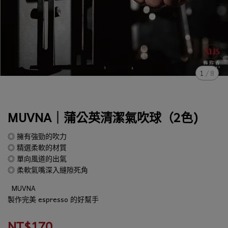
1
/
8
MUVNA｜蒲公英清潔氣吹球（2色)
◎ 擁有強勁的吹力
◎ 精選柔軟的材質
◎ 單向風道的出氣
◎ 柔軟氣嘴深入縫隙死角
MUVNA
製作完美 espresso 的好幫手
NT$170