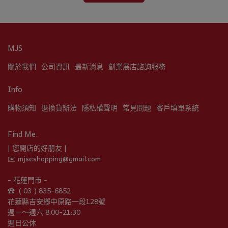
MJS
關於我們
公司資訊
最新消息
創業展店諮詢服務
Info
購物須知
退換貨辦法
隱私權聲明
常見問題
客戶填單系統
Find Me.
| 您開店的好朋友 |
✉️ mjseshopping@gmail.com
- 花蓮門市 -
☎︎  ( 03 ) 835-6852
花蓮縣吉安鄉中原路一段128號
週一～週六 8:00-21:30
週日公休