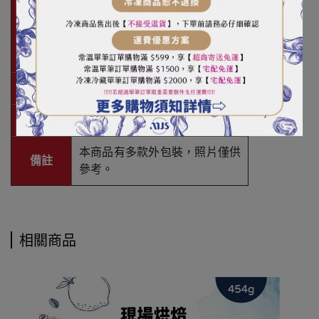
儲存方法
（暗）涼處；
保存容器以單向排氣咖啡袋、儲
豆罐或其它具單向排氣功能之容
器為宜。
有效期限
未開封12個月
烘豆商
朱利安烘焙廠
本商品有多款外包裝，照片僅供
備註
參考。
相關商品