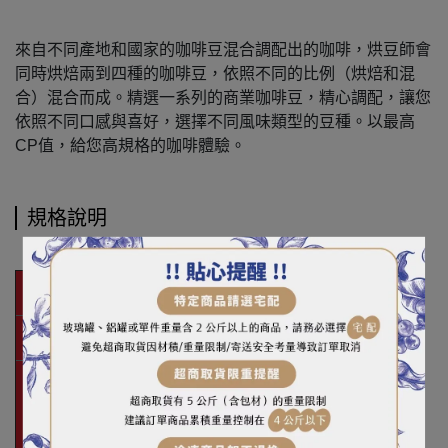
來自不同產地和國家的咖啡豆混合調配出的咖啡，烘豆師會
同時烘焙兩到四種的咖啡豆，依照不同的比例（烘焙和混
合）混合而成。精選一系列的商業咖啡豆，精心調配，讓您
依照不同口感與喜好，選擇不同風味類型的豆種。以最高
CP值，給您高規格的咖啡體驗。
規格說明
烘焙度
中焙｜Loring全熱風
風味
奶油核果、香料濃厚的順口甘醇
咖啡豆均屬新鮮烘焙，因此建議
您在一個月的最佳賞味期間內飲
用完畢完，並盡量保存在陰