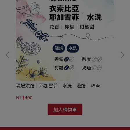
現場烘焙｜耶加雪菲｜水洗｜淺焙｜454g
現
NT$400
NT
加入購物車