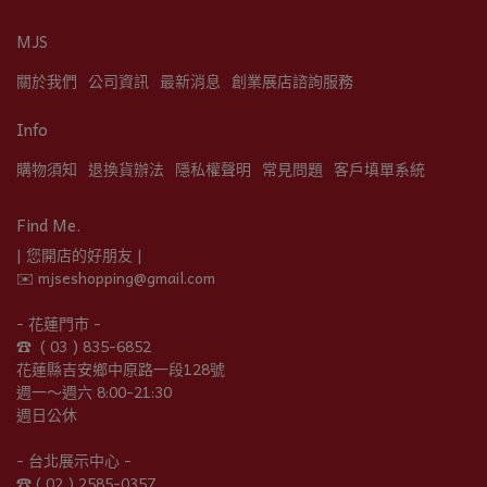
MJS
關於我們
公司資訊
最新消息
創業展店諮詢服務
Info
購物須知
退換貨辦法
隱私權聲明
常見問題
客戶填單系統
Find Me.
| 您開店的好朋友 |
✉️ mjseshopping@gmail.com
- 花蓮門市 -
☎︎  ( 03 ) 835-6852
花蓮縣吉安鄉中原路一段128號
週一～週六 8:00-21:30
週日公休
- 台北展示中心 -
☎︎ ( 02 ) 2585-0357