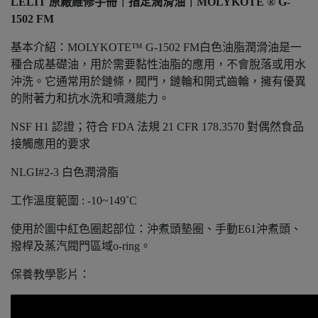
LELIT 原廠維修手冊｜指定潤滑油｜MOLYKOTE ® G-
1502 FM
基本介紹：MOLYKOTE™ G-1502 FM白色油脂潤滑油是一
種合成基礎油，用於需要黏性油脂的應用，不會脫落或用水
沖洗。它通常用於鏈條，閥門，鏈輪和開式齒輪，擁有優異
的附著力和抗水洗和噴濺能力。
NSF H1 認證；符合 FDA 法規 21 CFR 178.3570 對偶然食品
接觸應用的要求
NLGI#2-3 白色潤滑脂
工作溫度範圍 : -10~149˚C
使用於圖中紅色圈起部位：沖煮頭墊圈、手動E61沖煮頭、
撥桿及蒸汽閥門區域o-ring。
保養教學影片：