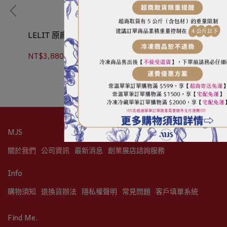
00
LELIT 原廠｜抽屜式敲渣盒｜PLA360M
LE
NT$3,880
NT
加入購物車
MJS
關於我們
公司資訊
最新消息
創業展店諮詢服務
Info
購物須知
退換貨辦法
隱私權聲明
常見問題
客戶填單系統
Find Me.