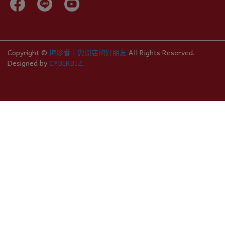
Copyright ©
梅珍香｜您開店的好朋友
All Rights Reserved.
Designed by
CYBERBIZ
.