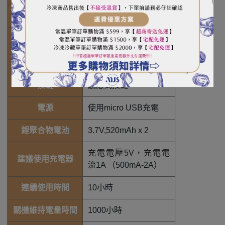
精度
0.1g
LED模式燈＋七段顯示
顯示螢幕配置
器3位（時間）＋5位
（重量）
按鍵
感應式按鍵
電源
使用micro USB充電
鋰聚合物電池
3.7V,520mAh x 2
充電電壓5V，充電電
建議使用充電器
流1A （500mA-2A）
連續使用時間
10小時
關機維持電量時間
1000小時