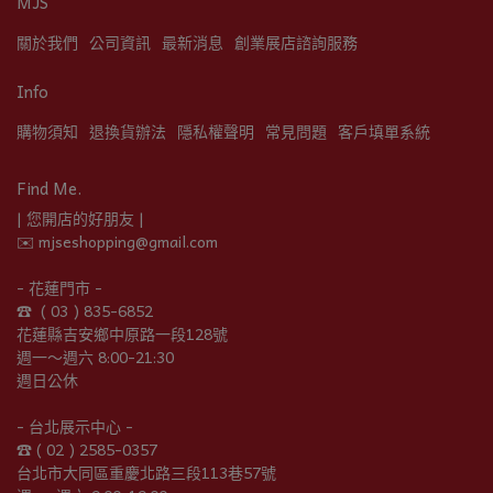
MJS
關於我們
公司資訊
最新消息
創業展店諮詢服務
Info
購物須知
退換貨辦法
隱私權聲明
常見問題
客戶填單系統
Find Me.
| 您開店的好朋友 |
✉️ mjseshopping@gmail.com
- 花蓮門市 -
☎︎  ( 03 ) 835-6852
花蓮縣吉安鄉中原路一段128號
週一～週六 8:00-21:30
週日公休
- 台北展示中心 -
☎︎ ( 02 ) 2585-0357
台北市大同區重慶北路三段113巷57號