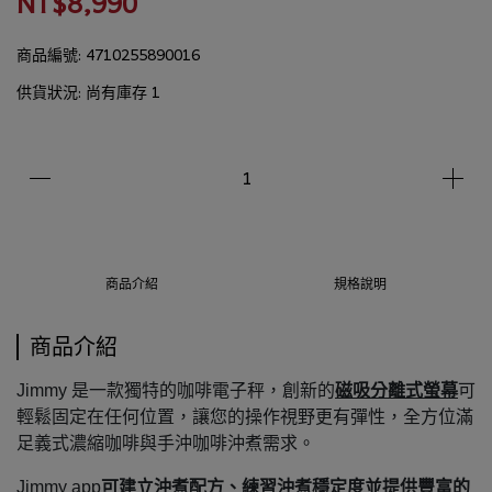
NT$8,990
商品編號:
4710255890016
供貨狀況:
尚有庫存 1
商品介紹
規格說明
商品介紹
Jimmy 是一款獨特的咖啡電子秤，創新的
磁吸分離式螢幕
可
輕鬆固定在任何位置，讓您的操作視野更有彈性，全方位滿
足義式濃縮咖啡與手沖咖啡沖煮需求。
Jimmy app
可建立沖煮配方、練習沖煮穩定度並提供豐富的