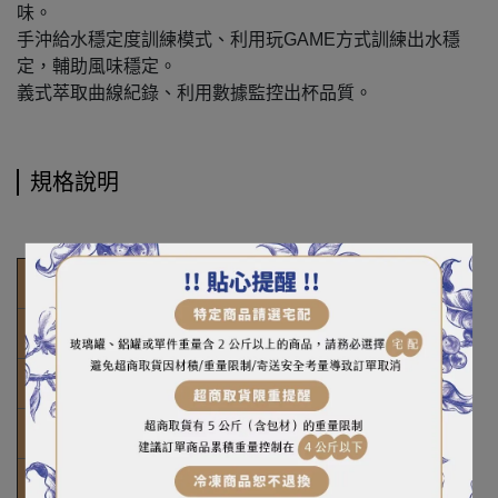
味。
手沖給水穩定度訓練模式、利用玩GAME方式訓練出水穩
定，輔助風味穩定。
義式萃取曲線紀錄、利用數據監控出杯品質。
規格說明
秤體尺寸
120 x 120 x 19（mm）
顯示螢幕尺寸
120 x 25 x 25（mm）
總尺寸
120 x 145 x 25（mm）
重量
440g
秤量
2000g