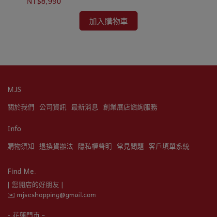
NT$8,990
NT
加入購物車
MJS
關於我們
公司資訊
最新消息
創業展店諮詢服務
Info
購物須知
退換貨辦法
隱私權聲明
常見問題
客戶填單系統
Find Me.
| 您開店的好朋友 |
✉️ mjseshopping@gmail.com
- 花蓮門市 -