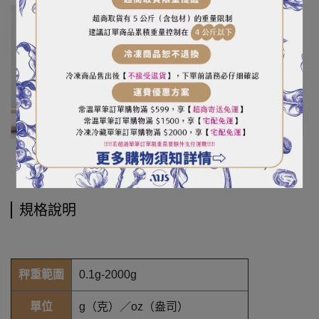
規格說明
秤重範圍
0.1g-2000g
單位
g（克）／oz（盎司）