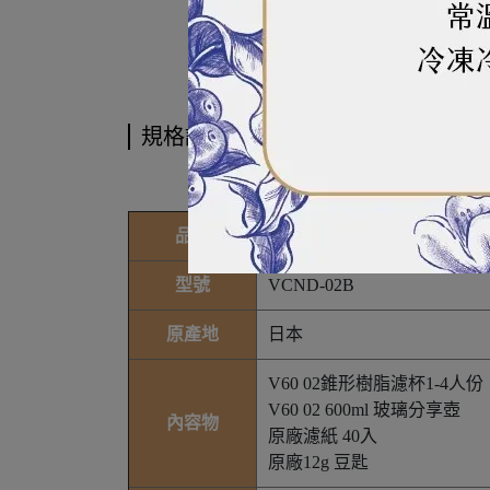
規格說明
品牌
HARIO
型號
VCND-02B
原產地
日本
V60 02錐形樹脂濾杯1-4人份
V60 02 600ml 玻璃分享壺
內容物
原廠濾紙 40入
原廠12g 豆匙