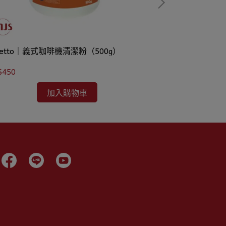
fetto｜義式咖啡機清潔粉（500g）
白瓷咖啡豆碟｜
$450
NT$130
加入購物車