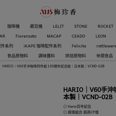
咖啡機
磨豆機
LELIT
STONE
ROCKET
AR
Fiorenzato
MACAP
CEADO
LEON
配件系列
iKAPE 咖啡配件系列
Felicita
rattlewar
食品原物料
調味醬料
烘焙原物料
休閒食品
HARIO｜V60手沖咖啡四件組 100週年紀念組｜日本製｜VCND-02B
HARIO｜V60手
本製｜VCND-02B
◎ Hario百年紀念
◎ 超值組合 超高CP值