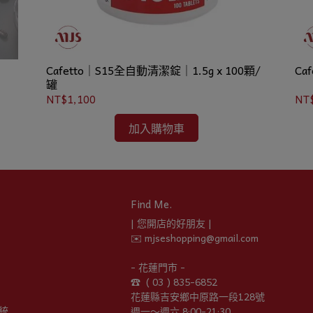
Cafetto｜S15全自動清潔錠｜1.5g x 100顆/
Ca
罐
NT$1,100
NT
加入購物車
Find Me.
| 您開店的好朋友 |
✉️ mjseshopping@gmail.com
- 花蓮門市 -
☎︎  ( 03 ) 835-6852
花蓮縣吉安鄉中原路一段128號
統
週一～週六 8:00-21:30