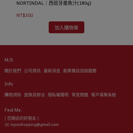
NORTINDAL｜西班牙墨魚汁(180g)
高
NT$300
NT
加入購物車
MJS
關於我們
公司資訊
最新消息
創業展店諮詢服務
Info
購物須知
退換貨辦法
隱私權聲明
常見問題
客戶填單系統
Find Me.
| 您開店的好朋友 |
✉️ mjseshopping@gmail.com