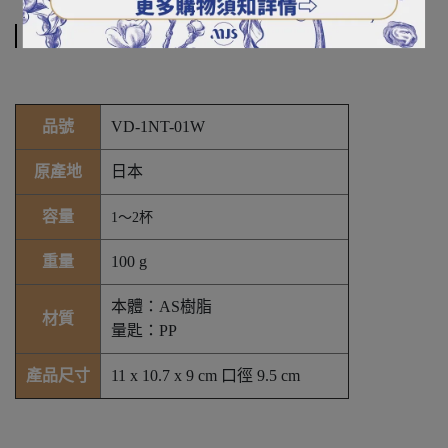
規格說明
品號
VD-1NT-01W
原產地
日本
容量
1～2杯
重量
100 g
本體：AS樹脂
材質
量匙：PP
產品尺寸
11 x 10.7 x 9 cm 口徑 9.5 cm