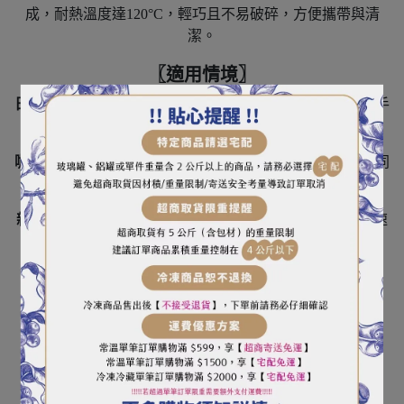
成，耐熱溫度達120°C，輕巧且不易破碎，方便攜帶與清
潔。
〖適用情境〗
日常手沖
：適合每日早晨或下午茶時光，輕鬆享受一杯親手
沖泡的咖啡。
咖啡品鑑
：透過控制水流，您可以探索同一款咖啡豆的不同
風味表現。
新手入門
：V60濾杯的設計對初學者非常友好，讓您能快速
上手，體驗手沖咖啡的樂趣。
HARIO V60白色01樹脂濾杯是您開啟咖啡之旅的完美夥
伴。