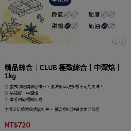
1
/
2
精品綜合｜CLUB 極致綜合｜中深焙｜
1kg
◎ 義式頂級調和咖啡豆，魔法般呈現多樣不同的風味！
◎ 烘焙度：中深焙
◎ 本系列最暢銷配方
中微深焙香濃義式調配豆， 豐富香料與堅果奶油氣息
NT$720