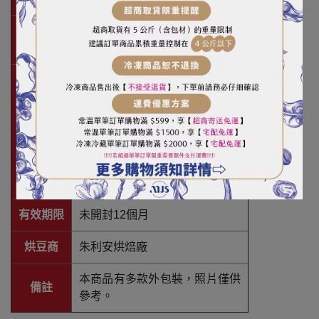
中微深焙香濃義式調配豆、豐富
風味
香料與堅果奶油氣息
咖啡豆均屬新鮮烘焙，因此建議
您在一個月的最佳賞味期間內飲
用完畢完，並盡量保存在陰
儲存方法
（暗）涼處；
保存容器以單向排氣咖啡袋、儲
豆罐或其它具單向排氣功能之容
器為宜。
有效期限
未開封12個月
烘豆商
朱利安烘焙廠
本商品有多款外包裝，照片僅供
備註
參考。