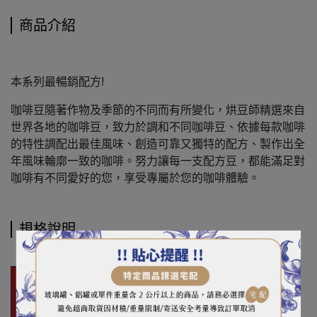
商品介紹
本系列最暢銷配方!
咖啡豆隨著作物及季節的不同而有所變化，烘豆師精選來自
世界各地的咖啡豆，致力於調和不同咖啡豆、依據每款咖啡
的特性調配出最佳風味、創造可靠又獨特的配方、製作出全
年風味輪廓一致的咖啡。努力讓每一支配方豆，都能滿足對
咖啡有不同愛好的您，享受專屬於您的咖啡體驗。
規格說明
中深焙｜Loring全熱風（
＊請注
烘焙度
意：這是中深烘焙的咖啡，表面
出油是正常的。
）