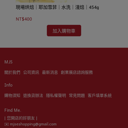
現場烘焙｜耶加雪菲｜水洗｜淺焙｜454g
現
NT$400
NT
加入購物車
MJS
關於我們
公司資訊
最新消息
創業展店諮詢服務
Info
購物須知
退換貨辦法
隱私權聲明
常見問題
客戶填單系統
Find Me.
| 您開店的好朋友 |
✉️ mjseshopping@gmail.com