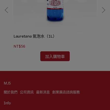
Lauretana 氣泡水（1L）
韓
NT$56
NT
加入購物車
MJS
關於我們
公司資訊
最新消息
創業展店諮詢服務
Info