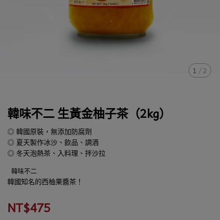
1
/
2
韓味不二 生黃金柚子茶（2kg）
◎ 韓國原裝，無添加防腐劑
◎ 夏天製作冰沙、飲品、調酒
◎ 冬天泡熱茶、入料理、拌沙拉
韓味不二
韓國知名的西柚果醬茶！
NT$475