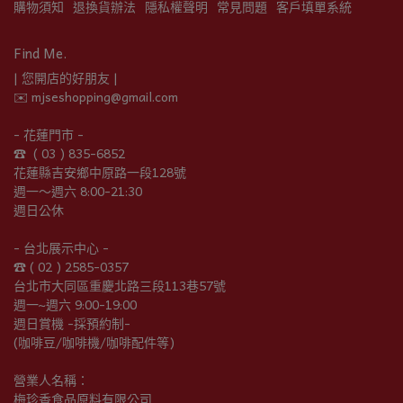
購物須知
退換貨辦法
隱私權聲明
常見問題
客戶填單系統
Find Me.
| 您開店的好朋友 |
✉️ mjseshopping@gmail.com
- 花蓮門市 -
☎︎  ( 03 ) 835-6852
花蓮縣吉安鄉中原路一段128號
週一～週六 8:00-21:30
週日公休
- 台北展示中心 -
☎︎ ( 02 ) 2585-0357
台北市大同區重慶北路三段113巷57號
週一~週六 9:00-19:00
週日賞機 -採預約制-
(咖啡豆/咖啡機/咖啡配件等)
營業人名稱：
梅珍香食品原料有限公司