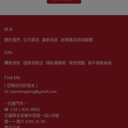
MJS
關於我們
公司資訊
最新消息
創業展店諮詢服務
Info
購物須知
退換貨辦法
隱私權聲明
常見問題
客戶填單系統
Find Me.
| 您開店的好朋友 |
✉️ mjseshopping@gmail.com
- 花蓮門市 -
☎︎  ( 03 ) 835-6852
花蓮縣吉安鄉中原路一段128號
週一～週六 8:00-21:30
週日公休