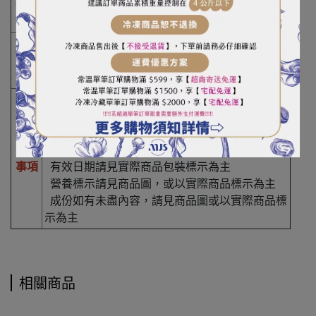
保存
未開封24個月
期限
開封後請保持瓶口清潔，放於陰涼處保存、避免
保存
陽光直射，
方式
並儘早食用完畢
過敏原：
含肉桂成分，孕婦忌食
使用前請先搖晃，風味更佳
分裝醬汁時，請事先將容器洗淨、乾燥。並盡量
注意
避免新舊醬料混合使用
事項
有效日期請見實際商品包裝標示為主
營養標示請見商品圖，或以實際商品標示為主
成份如有未盡內容，請見商品圖或以實際商品標
示為主
相關商品