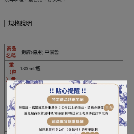
規格說明
商品
狗牌(德用) 中濃醬
名稱
重
1800ml/瓶
（容
）量
釀造醋、糖類（葡萄糖果糖糖漿、砂糖）、水、
蔬菜及水果（蕃茄、洋蔥、蘋果、胡蘿蔔）、
成
食鹽、辛香料（肉桂、月桂葉、眾香子）、羥丙
分
基磷酸二澱粉、普通焦糖色素、調味劑（L-麩酸
鈉）
產地
日本埼玉
縣