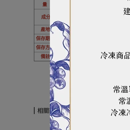
1
量
小麥麵粉、小麥蛋白、樹薯澱粉、
成分
素、糊精、磷酸鈣 、鹽。
產地
台灣
保存期限
12個月
保存方式
請置於乾燥陰涼處，避免高溫及日
備註
本產品含麩質，可能導致過敏症狀
相關商品