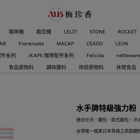
咖啡機
磨豆機
LELIT
STONE
ROCKET
AR
Fiorenzato
MACAP
CEADO
LEON
配件系列
iKAPE 咖啡配件系列
Felicita
rattlewar
食品原物料
調味醬料
烘焙原物料
休閒食品
水手牌特級強力粉（
適合吐司、麵包、歐式麵包、冷
台灣唯一媲美日本等級之高筋麵