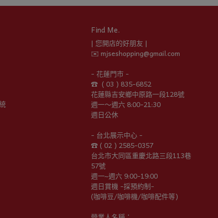
Find Me.
| 您開店的好朋友 |
✉️ mjseshopping@gmail.com
- 花蓮門市 -
☎︎  ( 03 ) 835-6852
花蓮縣吉安鄉中原路一段128號
統
週一～週六 8:00-21:30
週日公休
- 台北展示中心 -
☎︎ ( 02 ) 2585-0357
台北市大同區重慶北路三段113巷
57號
週一~週六 9:00-19:00
週日賞機 -採預約制-
(咖啡豆/咖啡機/咖啡配件等)
營業人名稱：