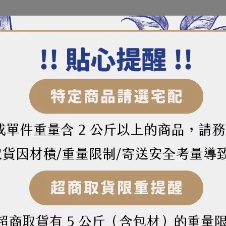
水量，烤焙成品能展現絕佳延展性及保濕性。