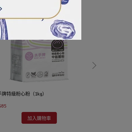
手牌特級粉心粉（1kg）
無鋁泡打粉（10
$85
NT$77
加入購物車