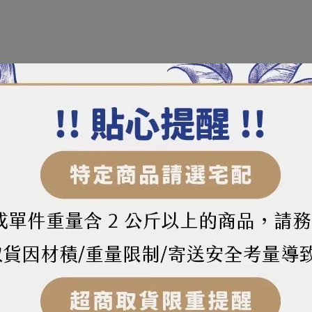
僅保有內層薯泥的綿密滋味，更是大幅提升外層的酥脆口感。
0度，烹調約2～2.5分鐘
00度烘烤7分鐘後，將產品翻面再烤7分鐘或烤至呈現金黃色即