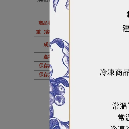
商品名稱
麥肯微笑
重（容）量
1.8kg
馬鈴薯、植物油(芥花油、大豆
成分
磷酸二澱粉、酸性焦磷酸鈉
產地
美國
保存期限
2年
保存方式
冷凍-18℃以下