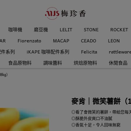
咖啡機
磨豆機
LELIT
STONE
ROCKET
AR
Fiorenzato
MACAP
CEADO
LEON
配件系列
iKAPE 咖啡配件系列
Felicita
rattlewar
食品原物料
調味醬料
烘焙原物料
休閒食品
8kg）
麥肯｜微笑薯餅（1.
◎看了會微笑的薯餅，帶給您每
◎酥脆外皮爽口不油膩
◎香氣十足，令人回味無窮