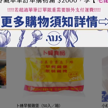
小
卜蜂早餐雞堡（50入／箱）