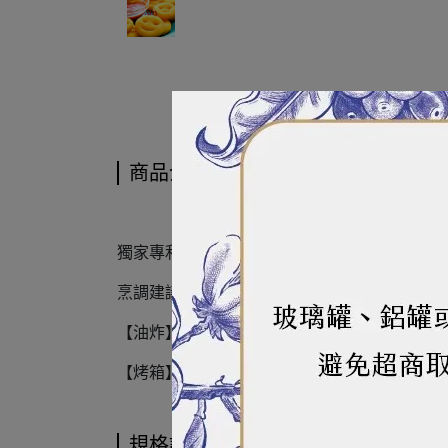
商品介紹
商品介紹
獨家專利產品，外層裹上一層薄薄的脆漿，不
烹調建議方式：
【油炸】：直接烹調勿解凍，油溫加熱至攝氏18
【烤箱】：把產品平鋪一層在烤盤上，在攝氏2
規格說明