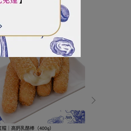
紅帽｜高鈣乳酪棒（400g）
麥肯｜鄉村洋蔥圈