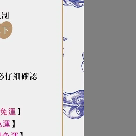
甘油酯、天然香料、氯化鉀、