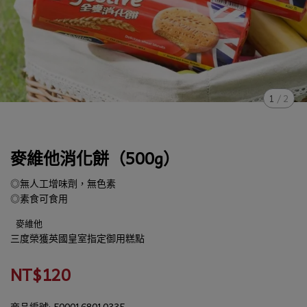
1
/
2
麥維他消化餅（500g）
◎無人工增味劑，無色素
◎素食可食用
麥維他
三度榮獲英國皇室指定御用糕點
NT$120
商品編號:
5000168010335