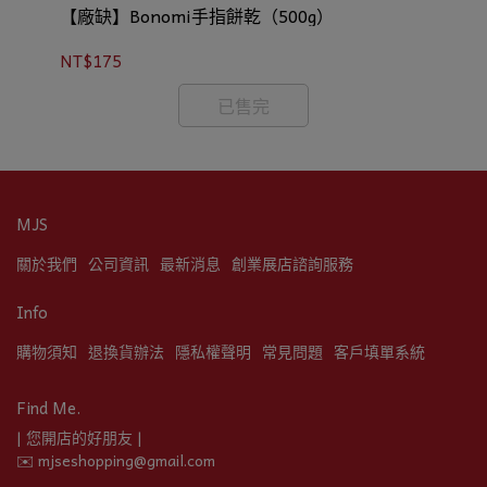
0g
【廠缺】Bonomi手指餅乾（500g）
比
NT$175
NT
已售完
MJS
關於我們
公司資訊
最新消息
創業展店諮詢服務
Info
購物須知
退換貨辦法
隱私權聲明
常見問題
客戶填單系統
Find Me.
| 您開店的好朋友 |
✉️ mjseshopping@gmail.com