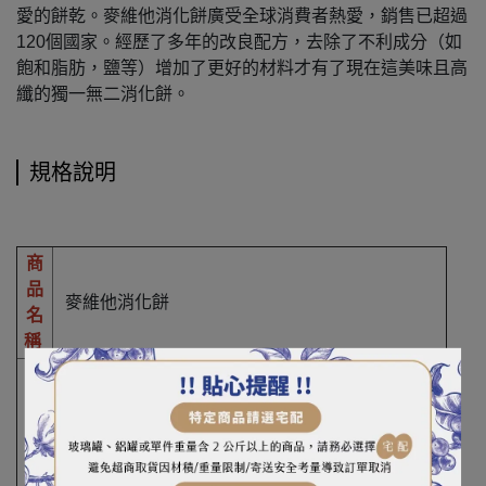
愛的餅乾。麥維他消化餅廣受全球消費者熱愛，銷售已超過
120個國家。經歷了多年的改良配方，去除了不利成分（如
飽和脂肪，鹽等）增加了更好的材料才有了現在這美味且高
纖的獨一無二消化餅。
規格說明
商
品
麥維他消化餅
名
稱
重
（
500g
容
）
量