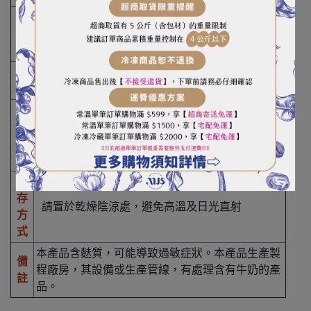
小麥粉（54%）、植物油（棕櫚油）、全麥粉
成
（16%）、白砂糖、部分轉化糖漿、膨脹劑（碳酸
分
氫鈉、碳酸氫銨）、調味劑（蘋果酸）、食 鹽
產
英國
地
保
存
18個月
期
限
保
存
請置於乾燥陰涼處，避免高溫及日光直射
方
式
本產品含麩質，可能導致過敏症狀。本產品生產製
備
程廠房，其設備或生產管線，有處理含有牛奶的產
註
品。