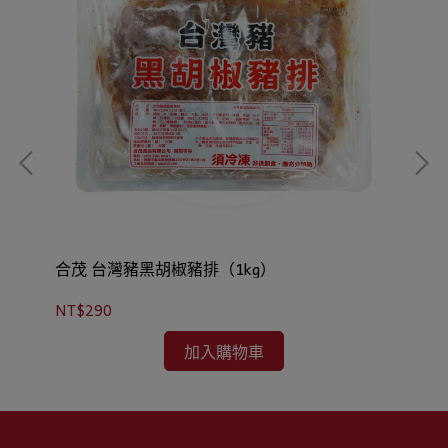
合茂 台灣豬黑胡椒豬排（1kg）
合
NT$290
NT
加入購物車