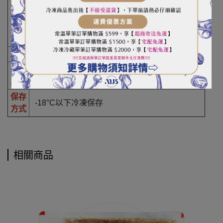
雞肉、水、蔗糖、馬鈴薯澱粉、食鹽、大豆蛋
成
白、醬油粉、煙燻劑、多磷酸鈉、L-麩酸鈉、碳
分
酸氫鈉、
粉狀胡桃木煙燻劑、健美鮮A、食用黃色5號
產地
台灣
保存
一年
期限
保存
-18°C以下冷凍保存
方式
相關商品