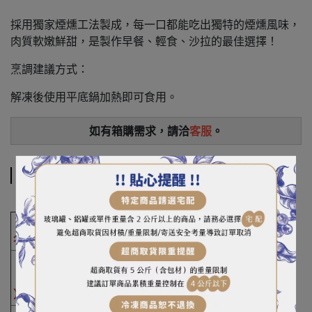
採用獨家煙燻工法製成，每一口都能吃出獨特的煙燻風味，
肉質軟嫩鮮甜，是製作早餐、輕食、沙拉的最佳選擇！
烹調建議方式：
解凍後使用平底鍋加熱即可食用。
如有箱購需求，請洽
客服
。
規格說明
商品
香雞城燻雞肉片
名稱
重
（容
1kg
）量