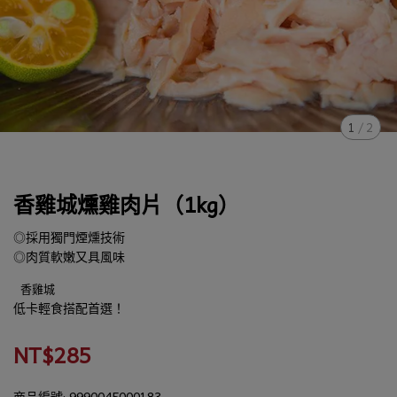
1
/
2
香雞城燻雞肉片（1kg）
◎採用獨門煙燻技術
◎肉質軟嫩又具風味
香雞城
低卡輕食搭配首選！
NT$285
商品編號:
9990045000183