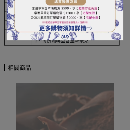
產地
中國
保存期限
三年
保存方式
請存放在陰涼乾爽處
1、本產品製造廠房有處理：牛奶
備註
2、每份咖啡因含量48毫克
相關商品