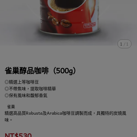
1
/
1
雀巢醇品咖啡（500g）
◎精選上等咖啡豆
◎不帶焦味，提取咖啡精華
◎保有風味和馥郁香氣
雀巢
精選高品質Robusta及Arabica咖啡豆調製而成，具獨特的炭燒風
味。
NT$530