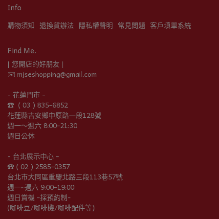
Info
購物須知
退換貨辦法
隱私權聲明
常見問題
客戶填單系統
Find Me.
| 您開店的好朋友 |
✉️ mjseshopping@gmail.com
- 花蓮門市 -
☎︎  ( 03 ) 835-6852
花蓮縣吉安鄉中原路一段128號
週一～週六 8:00-21:30
週日公休
- 台北展示中心 -
☎︎ ( 02 ) 2585-0357
台北市大同區重慶北路三段113巷57號
週一~週六 9:00-19:00
週日賞機 -採預約制-
(咖啡豆/咖啡機/咖啡配件等)