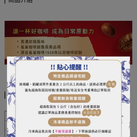
商品介紹
規格說明
商品名稱
雀巢醇品咖啡
重（容）量
500g
成分
即溶咖啡、咖啡豆萃取物