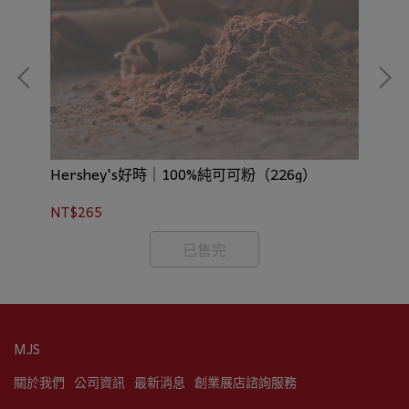
Hershey's好時｜100%純可可粉（226g）
伯
NT$265
NT
已售完
MJS
關於我們
公司資訊
最新消息
創業展店諮詢服務