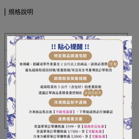
規格說明
商品名
話梅粉
稱
重
110g
（容）
量
成分
梅子、葡萄糖、鹽、甜味劑、乙基麥芽醇
產地
台灣
保存期
兩年
限
保存方
請置於乾燥陰涼處，避免高溫及日光直射
式