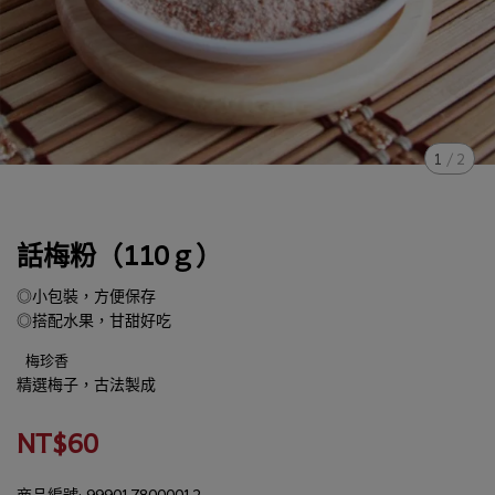
1
/
2
話梅粉（110ｇ）
◎小包裝，方便保存
◎搭配水果，甘甜好吃
梅珍香
精選梅子，古法製成
NT$60
商品編號:
9990178000012