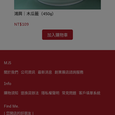
鴻興｜木瓜籤（450g）
鴻
NT$109
NT
加入購物車
MJS
關於我們
公司資訊
最新消息
創業展店諮詢服務
Info
購物須知
退換貨辦法
隱私權聲明
常見問題
客戶填單系統
Find Me.
| 您開店的好朋友 |