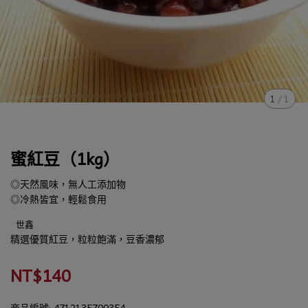
1
/
1
蜜紅豆（1kg）
◎天然風味，無人工添加物
◎冷熱皆宜，輕鬆食用
世鑫
精選優質紅豆，粒粒飽滿，豆香濃郁
NT$140
商品編號:
4712135700354