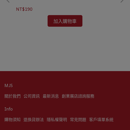
NT$190
加入購物車
瓜瓜
NT
MJS
關於我們
公司資訊
最新消息
創業展店諮詢服務
Info
購物須知
退換貨辦法
隱私權聲明
常見問題
客戶填單系統