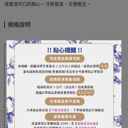
成香滑可口的點心，冷熱皆宜，方便衛生
。
規格說明
商品
蜜紅豆
名稱
重
1kg
（容
）量
成分
紅豆、砂糖
產地
台灣
保存
一年
期限
保存
置於冷藏保存
方式