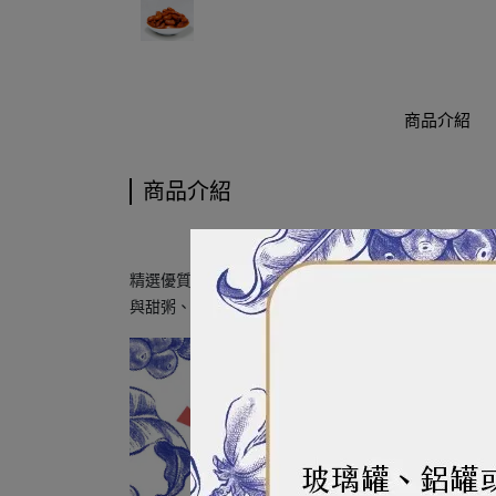
商品介紹
商品介紹
精選優質花豆，粒粒飽滿，添加於豆花、愛玉凍、米
與甜粥、湯圓或芋圓一起熬煮即成香滑可口的點心，