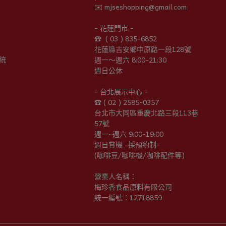
✉️ mjseshopping@gmail.com
- 花蓮門市 -
☎︎  ( 03 ) 835-6852
花蓮縣吉安鄉中原路一段128號
統
週一～週六 8:00-21:30
週日公休
- 台北展示中心 -
☎︎ ( 02 ) 2585-0357
台北市大同區重慶北路三段113巷
57號
週一~週六 9:00-19:00
週日賞機 -採預約制-
(咖啡豆/咖啡機/咖啡配件等)
營業人名稱：
梅珍香食品原料有限公司
統一編號：12718859