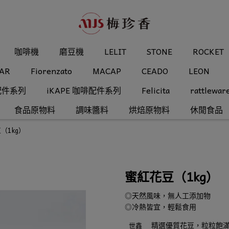
咖啡機
磨豆機
LELIT
STONE
ROCKET
AR
Fiorenzato
MACAP
CEADO
LEON
配件系列
iKAPE 咖啡配件系列
Felicita
rattlewar
食品原物料
調味醬料
烘焙原物料
休閒食品
（1kg）
蜜紅花豆（1kg）
◎天然風味，無人工添加物
◎冷熱皆宜，輕鬆食用
精選優質花豆，粒粒飽
世鑫