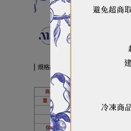
規格說明
商品名稱
蜜紅花
重（容）量
1
成分
紅花豆、砂糖
產地
台灣
保存期限
一年