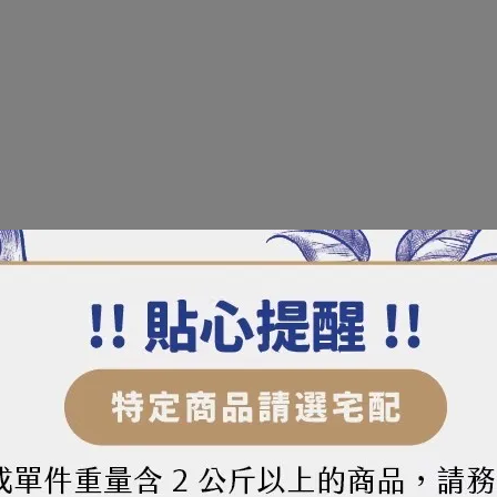
苔目、仙草或刨冰中，美味消暑。
冷熱皆宜，方便衛生。