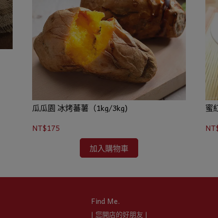
瓜瓜園 冰烤蕃薯（1kg/3kg)
蜜
NT$175
NT
加入購物車
Find Me.
| 您開店的好朋友 |