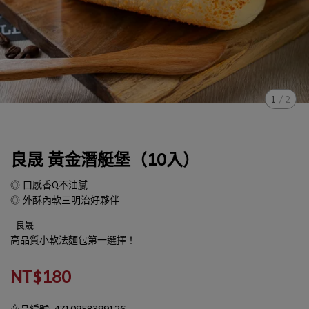
1
/
2
良晟 黃金潛艇堡（10入）
◎ 口感香Q不油膩
◎ 外酥內軟三明治好夥伴
良晟
高品質小軟法麵包第一選擇！
NT$180
商品編號:
4710958399126