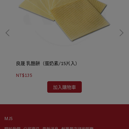
良晟 乳酪餅（蛋奶素/15片入）
龍
NT$135
NT
加入購物車
MJS
關於我們
公司資訊
最新消息
創業展店諮詢服務