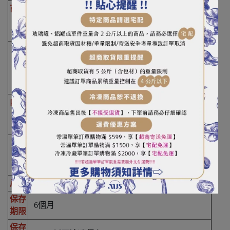
商品
名
良晟黃金潛艇堡
稱
重
（容
70g±4.5g／條
）
量
內含
數
10條／包
量
麵粉、水、起司粉、烤酥油、雞蛋、細砂糖、保
成
久乳、鹽、酵母、麵糰改良劑、抗氧化劑、酵
分
素、穀胱甘口、味精
產地
台灣
保存
6個月
期限
保存