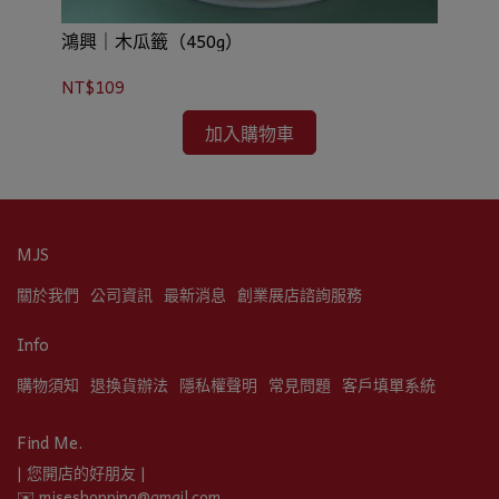
鴻興｜木瓜籤（450g）
鴻
NT$109
NT
加入購物車
MJS
關於我們
公司資訊
最新消息
創業展店諮詢服務
Info
購物須知
退換貨辦法
隱私權聲明
常見問題
客戶填單系統
Find Me.
| 您開店的好朋友 |
✉️ mjseshopping@gmail.com