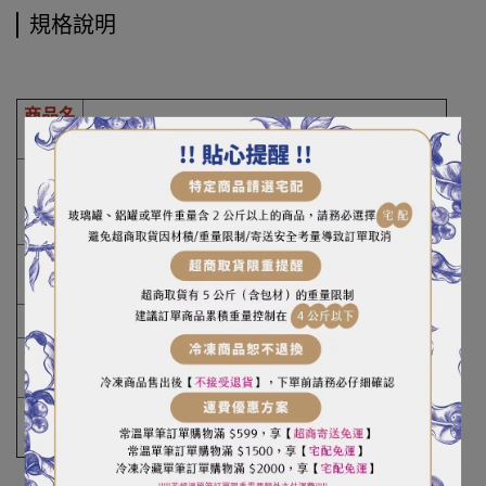
規格說明
商品名
綠茶梅
稱
重
250g
（容）
量
梅子、糖、鹽、茶葉、苯甲農、甜味劑、香
成分
料、防腐劑千分之一以下
產地
台灣
保存期
18個月
限
保存方
請置於乾燥陰涼處，避免高溫及日光直射
式