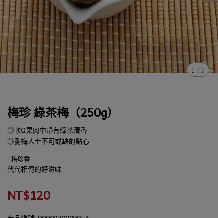
1
/
2
梅珍 綠茶梅（250g）
◎軟Q果肉中帶有綠茶清香
◎愛梅人士不可或缺的點心
梅珍香
代代相傳的好滋味
NT$120
商品編號:
9990020000054