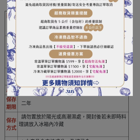
商品
新光羊肉爐
名
稱
重
（容
60g
）
量
成
當歸、肉桂、川芎、熟地、紅棗、白芍、青茋
分
產地
台灣
保存
二年
期限
請勿置放於陽光或高潮濕處，開封後若未即時料
保存
理請放入冰箱內冷藏
方式