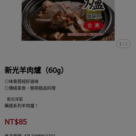
1
/
1
新光羊肉爐（60g）
◎味香質純好滋味
◎傳統美食，御用極品料理
新光洋菜
藥膳系列羊肉爐！
NT$85
商品編號:
4712098863202