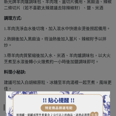
新光牌羊肉爐調味包、羊肉塊、薑切片備用、黑麻油、辣椒
二條切片（若不喜歡太辣建議去除辣椒籽）、鹽、米酒
調理方式:
1.羊肉洗淨血水後切塊，加入滾水中快速汆燙後撈起備用。
2.熱鍋後加入黑麻油，待油熱後加入薑片、辣椒籽予以拌
炒。
3.帶羊肉肉質緊縮後加入水、米酒、羊肉爐調味包，以大火
烹煮至水滾後轉小火燉煮約一小時後加鹽調味即可。
料理小秘訣:
建議可加入白胡椒原粒、冰糖至羊肉湯裡一起烹煮，風味更
佳。
規格說明