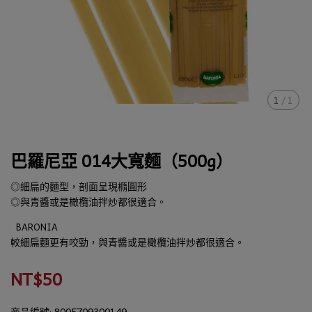
1
/
1
巴羅尼亞 014大寬麵（500g）
◎細扁的麵型，剖面呈現橢圓形
◎與青醬或是橄欖油拌炒都很適合。
BARONIA
較細扁麵更有咬勁，與青醬或是橄欖油拌炒都很適合。
NT$50
商品編號:
8005709300149