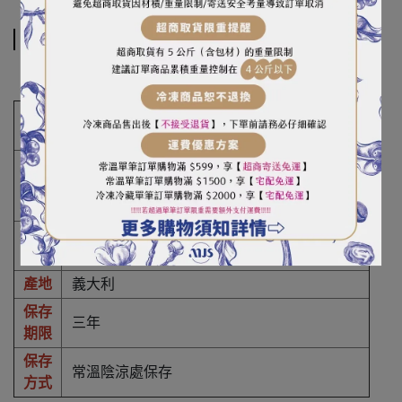
規格說明
商品
巴羅尼亞
大寬麵
名稱
重
（容
500g
）量
杜蘭小麥粉
（對小麥過敏者請勿食用）
成分
產地
義大利
保存
三年
期限
保存
常溫陰涼處保存
方式