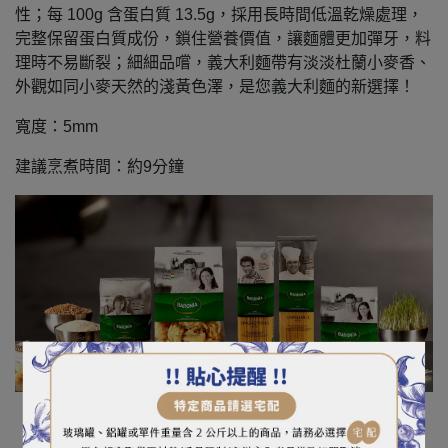
性；每 100g 含蛋白質 13.5g，採用長時間低溫乾燥處理，
完整保留蛋白質成份，鎖住營養價值，讓麵體更加彈牙，料
理時不易斷裂；細細品嚐，義大利麵帶有淡淡杜蘭小麥香、
外觀如同小麥天然的淺黃色澤，是您義大利麵的新選擇！
寬度：5mm
建議烹煮時間：約9分鐘