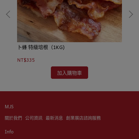
卜蜂 特級培根（1KG)
安美
NT$335
NT
加入購物車
MJS
關於我們
公司資訊
最新消息
創業展店諮詢服務
Info