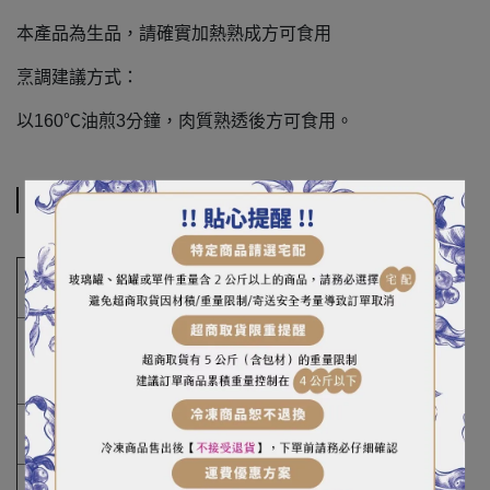
本產品為生品，請確實加熱熟成方可食用
烹調建議方式：
以160℃油煎3分鐘，肉質熟透後方可食用。
規格說明
商品
安美碎培根
名稱
重
（容
1kg
）量
豬肉、水、糖、鹽、大豆蛋白、品質改良用
成分
劑、調味劑、抗氧化劑、香料、保色劑
產地
台灣