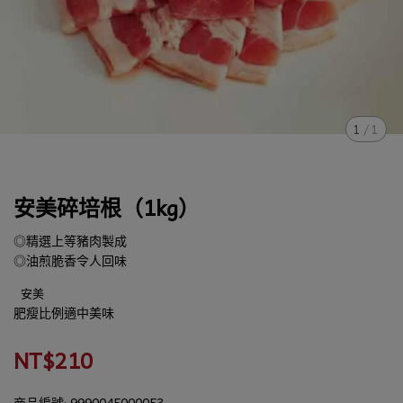
1
/
1
安美碎培根（1kg）
◎精選上等豬肉製成
◎油煎脆香令人回味
安美
肥瘦比例適中美味
NT$210
商品編號:
9990045000053