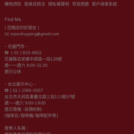
購物須知
退換貨辦法
隱私權聲明
常見問題
客戶填單系統
Find Me.
| 您開店的好朋友 |
✉️ mjseshopping@gmail.com
- 花蓮門市 -
☎︎  ( 03 ) 835-6852
花蓮縣吉安鄉中原路一段128號
週一～週六 8:00-21:30
週日公休
- 台北展示中心 -
☎︎ ( 02 ) 2585-0357
台北市大同區重慶北路三段113巷57號
週一~週六 9:00-19:00
週日賞機 -採預約制-
(咖啡豆/咖啡機/咖啡配件等)
營業人名稱：