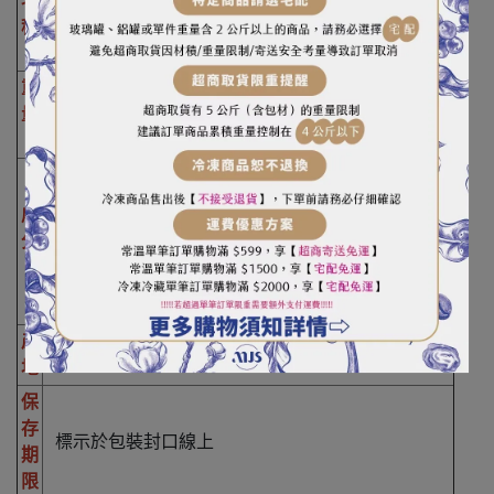
名
安美燻雞肉片
稱
重
量
1000g
帶皮雞胸肉、水、大豆蛋白、鹽、糖、品質改良劑
（多磷酸鈉、焦磷酸鉀、酸性焦磷酸鈉、多磷酸
成
鉀）、
抗氧化劑（異抗壞血酸鈉）、煙燻香料、調
分
味劑（胺基乙酸、DL-胺基丙 酸、琥珀二鈉、檸檬
酸鈉、
5'-次黃嘌呤核苷磷酸二鈉、5'-鳥嘌呤核苷磷
酸二鈉、保色劑（含鹽、亞硝酸鈉）
產
台灣
地
保
存
標示於包裝封口線上
期
限