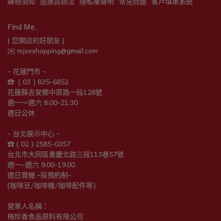
購物須知
退換貨辦法
隱私權聲明
常見問題
客戶填單系統
Find Me.
| 您開店的好朋友 |
✉️ mjseshopping@gmail.com
- 花蓮門市 -
☎︎  ( 03 ) 835-6852
花蓮縣吉安鄉中原路一段128號
週一～週六 8:00-21:30
週日公休
- 台北展示中心 -
☎︎ ( 02 ) 2585-0357
台北市大同區重慶北路三段113巷57號
週一~週六 9:00-19:00
週日賞機 -採預約制-
(咖啡豆/咖啡機/咖啡配件等)
營業人名稱：
梅珍香食品原料有限公司