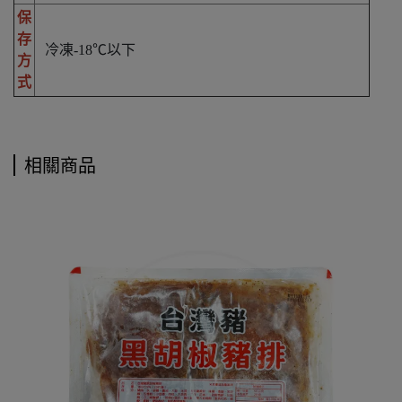
保
存
冷凍-18℃以下
方
式
相關商品