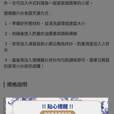
外，也可加入中式料理為一般家庭做簡單的小菜。
煙燻雞片炒食蔬烹調方式：
１、準備好所需材料，並清洗處理成適當大小
２、熱鍋後放入酌量的油爆香蒜頭和辣椒
３、依序加入鴻喜菇和小黃瓜略為拌炒，酌量濕度加入少許
水
４、最後再加入煙燻雞片拌炒均勻和調味即可，簡單又輕鬆
的家常小炒就完成囉！
規格說明
商
品