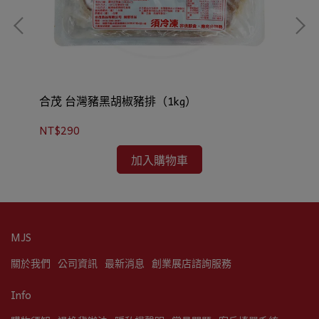
合茂 台灣豬黑胡椒豬排（1kg）
合
NT$290
NT
加入購物車
MJS
關於我們
公司資訊
最新消息
創業展店諮詢服務
Info