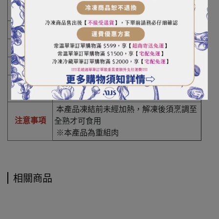
鈣、磷酸二澱粉、硬脂酸鈣、脂肪酸蔗糖
酯)
產 地
台灣
保存期限
12個月
保存方式
須
冷凍-18℃以下，解凍後請勿重複冷凍
本產品含大蒜、蛋及其再製品，對此過敏
過敏原
或特殊體質者避免使用
本產品凍結前未經加熱，解凍後須烹調至
注意事項
全熟才可食用
※本產品為重組肉
相關商品