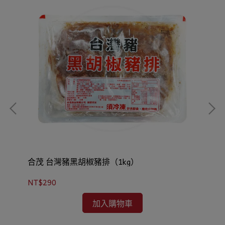
合茂 台灣豬黑胡椒豬排（1kg）
卜
NT$290
NT
加入購物車