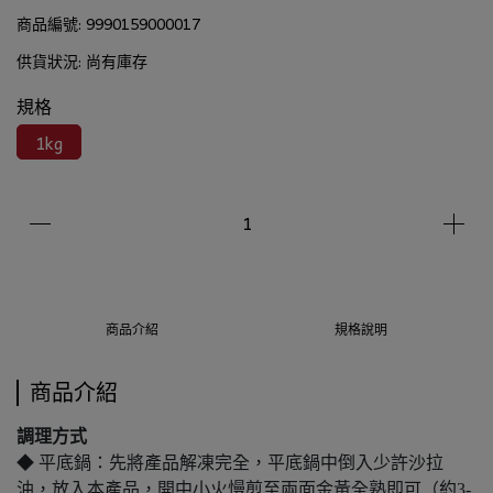
商品編號:
9990159000017
供貨狀況:
尚有庫存
規格
1kg
商品介紹
規格說明
商品介紹
調理方式
◆ 平底鍋：先將產品解凍完全，平底鍋中倒入少許沙拉
油，放入本產品，開中小火慢煎至兩面金黃全熟即可（約3-