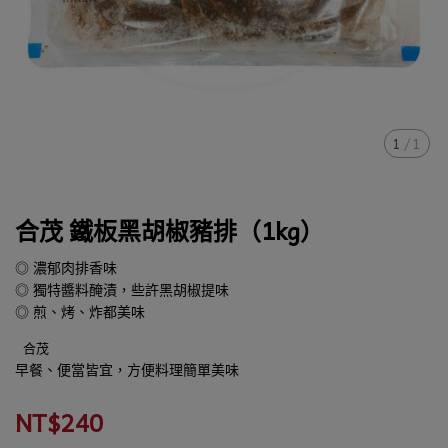
1
/
1
合茂 鐵板黑胡椒豬排（1kg）
◎ 濃郁肉排香味
◎ 獨特醬料醃漬，些許黑胡椒提味
◎ 煎、烤、炸都美味
合茂
早餐、便當皆宜，方便料理簡單美味
NT$240