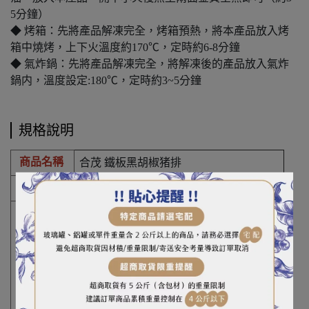
5分鐘）
◆ 烤箱：先將產品解凍完全，烤箱預熱，將本產品放入烤
箱中燒烤，上下火溫度約170℃，定時約6-8分鐘
◆ 氣炸鍋：先將產品解凍完全，將解凍後的產品放入氣炸
鍋内，溫度設定:180℃，定時約3~5分鐘
規格說明
商品名稱
合茂 鐵板黑胡椒猪排
淨 重
1kg±5%(20片装)
豬肉、水、砂糖、醬油、烏醋、米酒、洋
蔥、馬鈴薯澱粉、味精、大蒜、食鹽、黑
胡椒、碳酸氫鈉、五香粉(小茴香、肉桂、
大茴香、丁香、花椒)、防腐劑(己二烯酸
成 分
鉀)、複方黏著劑(多磷酸鈉、焦磷酸鈉)、
乾卵白蛋白、氯化鈉、複方黏稠劑(氫氧化