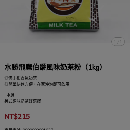
1
/
1
水勝飛鷹伯爵風味奶茶粉（1kg）
◎佛手柑香氣奶茶
◎簡單快速方便，在家沖泡即可飲用
水勝
英式調味奶茶好選擇！
NT$215
商品編號:
9990092001027