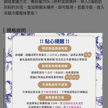
調理建議方式：備容量250c.c熱杯或玻璃杯，倒入2滿匙奶
茶粉約30克，並加熱開水攪拌，即可飲用。若要冷飲，放入
冰箱冷藏風味更佳！
規格說明
商品名
水勝飛鷹伯爵風味奶茶粉
稱
重
（容）
1kg
量
成分
糖、奶精、紅茶粉、香料、二氧化矽、鹽
產地
台灣
保存期
1年
限