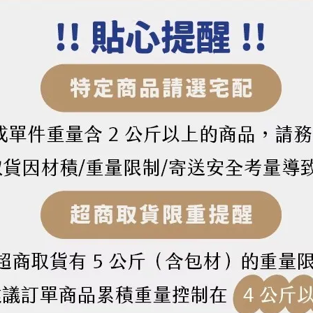
黃金R7麵包粉（3kg）
290