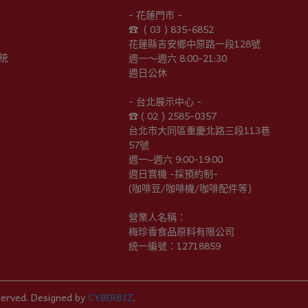
- 花蓮門市 -
☎︎  ( 03 ) 835-6852
花蓮縣吉安鄉中原路一段128號
統
週一～週六 8:00-21:30
週日公休
- 台北展示中心 -
☎︎ ( 02 ) 2585-0357
台北市大同區重慶北路三段113巷
57號
週一~週六 9:00-19:00
週日賞機 -採預約制-
(咖啡豆/咖啡機/咖啡配件等)
營業人名稱：
梅珍香食品原料有限公司
統一編號：12718859
served.
Designed by
CYBERBIZ
.