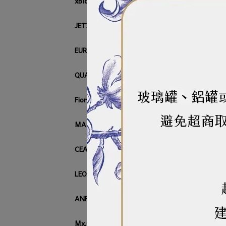
xBloom
JETINNO
EUREKA
QUAMAR
燦和
Fiorenzato
NT$
MACAP
CEADO
LEON
ANFIM
Mx.COOL