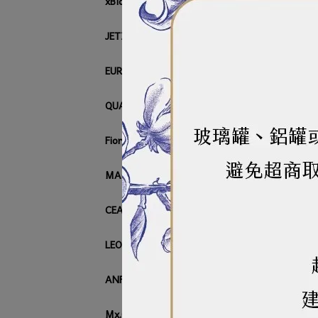
xBloom
JETINNO
EUREKA
巴羅
QUAMAR
NT$
Fiorenzato
MACAP
CEADO
LEON
ANFIM
Mx.COOL