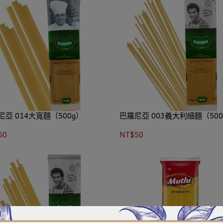
尼亞 014大寬麵（500g）
巴羅尼亞 003義大利細麵（500
50
NT$50