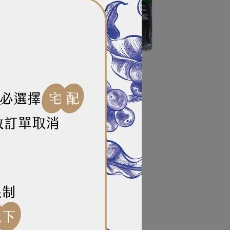
）
巴羅尼亞 105墨魚麵（500g）
NT$102