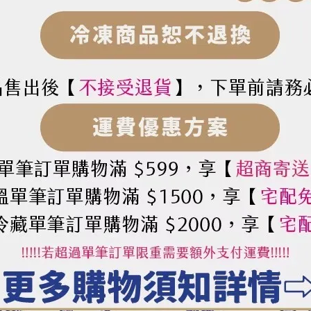
尼亞 88肘狀通心麵（500g）
巴羅尼亞 73尖管麵（500g）
50
NT$50