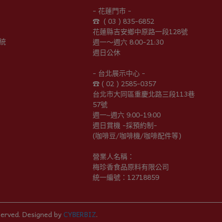
- 花蓮門市 -
☎︎  ( 03 ) 835-6852
花蓮縣吉安鄉中原路一段128號
統
週一～週六 8:00-21:30
週日公休
- 台北展示中心 -
☎︎ ( 02 ) 2585-0357
台北市大同區重慶北路三段113巷
57號
週一~週六 9:00-19:00
週日賞機 -採預約制-
(咖啡豆/咖啡機/咖啡配件等)
營業人名稱：
梅珍香食品原料有限公司
統一編號：12718859
served.
Designed by
CYBERBIZ
.