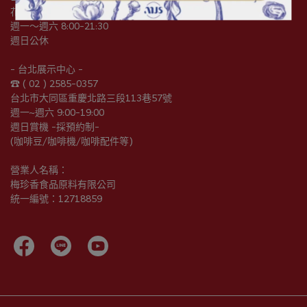
花蓮縣吉安鄉中原路一段128號
週一～週六 8:00-21:30
週日公休
- 台北展示中心 -
☎︎ ( 02 ) 2585-0357
台北市大同區重慶北路三段113巷57號
週一~週六 9:00-19:00
週日賞機 -採預約制-
(咖啡豆/咖啡機/咖啡配件等)
營業人名稱：
梅珍香食品原料有限公司
統一編號：12718859