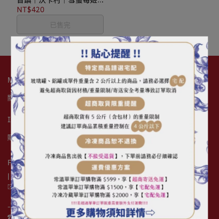
｜G1｜日曬｜淺焙｜250g
NT$420
已售完
MJS
關於我們
公司資訊
最新消息
創業展店諮詢服務
Info
購物須知
退換貨辦法
隱私權聲明
常見問題
客戶填單系統
Find Me.
| 您開店的好朋友 |
✉️ mjseshopping@gmail.com
- 花蓮門市 -
☎︎  ( 03 ) 835-6852