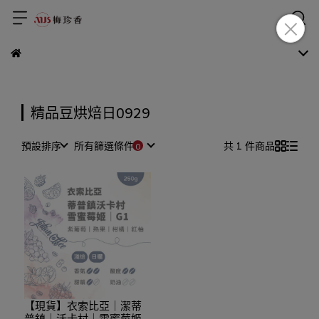
精品豆烘焙日0929
預設排序
所有篩選條件
共 1 件商品
【現貨】衣索比亞｜潔蒂
普鎮｜沃卡村｜雪蜜莓姬