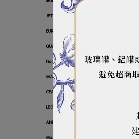
xBloom
JETINNO
EUREKA
QUAMAR
Fiorenzato
MACAP
CEADO
1黃
LEON
NT$
ANFIM
Mx.COOL