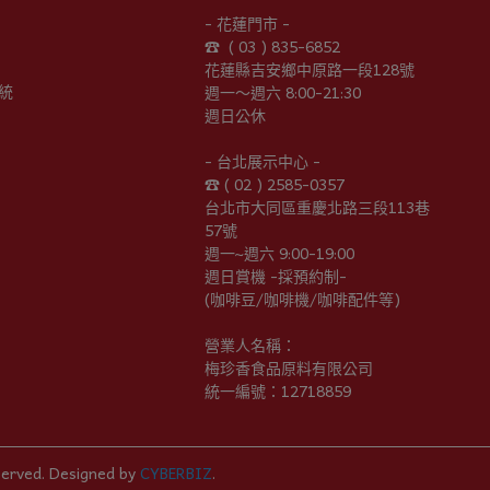
- 花蓮門市 -
☎︎  ( 03 ) 835-6852
花蓮縣吉安鄉中原路一段128號
統
週一～週六 8:00-21:30
週日公休
- 台北展示中心 -
☎︎ ( 02 ) 2585-0357
台北市大同區重慶北路三段113巷
57號
週一~週六 9:00-19:00
週日賞機 -採預約制-
(咖啡豆/咖啡機/咖啡配件等)
營業人名稱：
梅珍香食品原料有限公司
統一編號：12718859
served.
Designed by
CYBERBIZ
.