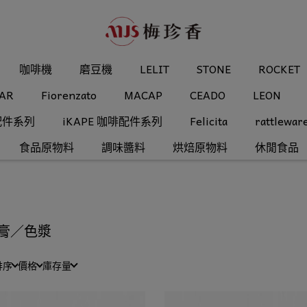
咖啡機
磨豆機
LELIT
STONE
ROCKET
AR
Fiorenzato
MACAP
CEADO
LEON
配件系列
iKAPE 咖啡配件系列
Felicita
rattlewar
食品原物料
調味醬料
烘焙原物料
休閒食品
膏／色漿
排序
價格
庫存量