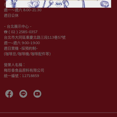
花蓮縣吉安鄉中原路一段128號
週一～週六 8:00-21:30
週日公休
- 台北展示中心 -
☎︎ ( 02 ) 2585-0357
台北市大同區重慶北路三段113巷57號
週一~週六 9:00-19:00
週日賞機 -採預約制-
(咖啡豆/咖啡機/咖啡配件等)
營業人名稱：
梅珍香食品原料有限公司
統一編號：12718859