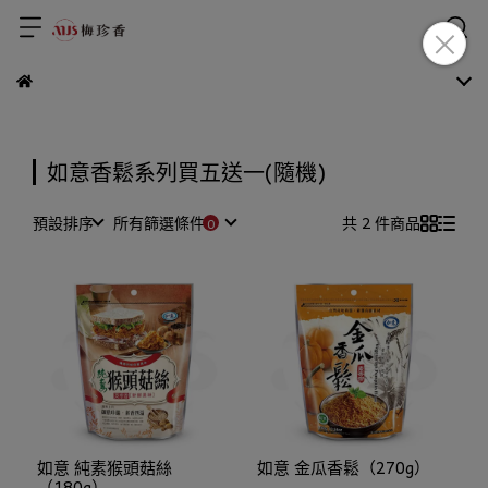
如意香鬆系列買五送一(隨機)
預設排序
所有篩選條件
共 2 件商品
如意 純素猴頭菇絲
如意 金瓜香鬆（270g）
（180g）