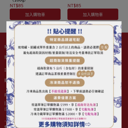
NT$85
NT$85
加入購物車
加入購物車
MJS
關於我們
公司資訊
最新消息
創業展店諮詢服務
Info
購物須知
退換貨辦法
隱私權聲明
常見問題
客戶填單系統
Find Me.
| 您開店的好朋友 |
✉️ mjseshopping@gmail.com
- 花蓮門市 -
☎︎  ( 03 ) 835-6852