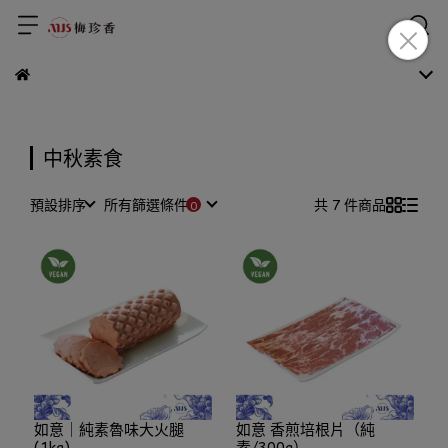
中秋素食
預設排序
所有篩選條件
共 7 件商品
如意｜純素魯味大火腿
如意 香煎培根片（純
(1kg)
素/300g）