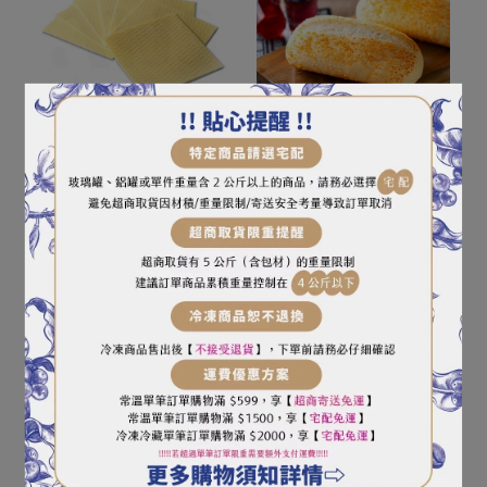
良晟 乳酪餅（蛋奶素/15
良晟 黃金潛艇堡（10入）
片入）
NT$135
NT$180
加入購物車
加入購物車
華冠 達人單色披薩絲